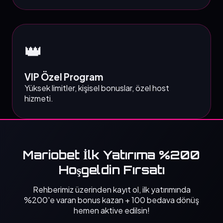
👑
VIP Özel Program
Yüksek limitler, kişisel bonuslar, özel host
hizmeti.
Mariobet İlk Yatırıma %200
Hoşgeldin Fırsatı
Rehberimiz üzerinden kayıt ol, ilk yatırımında
%200'e varan bonus kazan + 100 bedava dönüş
hemen aktive edilsin!