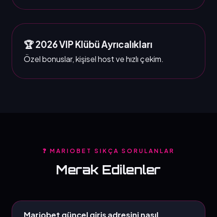
🏆 2026 VIP Klübü Ayrıcalıkları
Özel bonuslar, kişisel host ve hızlı çekim.
❓ MARIOBET SIKÇA SORULANLAR
Merak Edilenler
Mariobet güncel giriş adresini nasıl