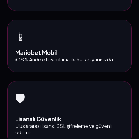
📱
Mariobet Mobil
iOS & Android uygulama ile her an yanınızda.
🛡️
Lisanslı Güvenlik
Uluslararası lisans, SSL şifreleme ve güvenli
ödeme.