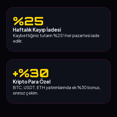
%25
Haftalık Kayıp İadesi
Kaybettiğiniz tutarın %25'i her pazartesi iade
edilir.
+%30
Kripto Para Özel
BTC, USDT, ETH yatırımlarında ek %30 bonus,
sınırsız çekim.