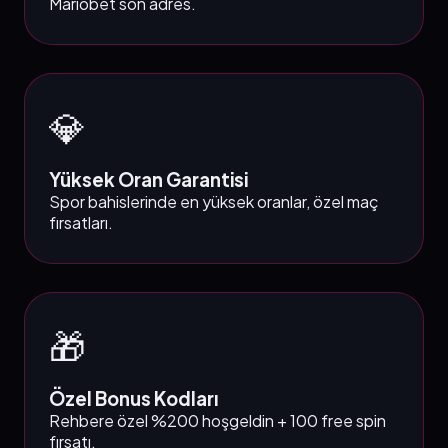
Mariobet son adres.
💎
Yüksek Oran Garantisi
Spor bahislerinde en yüksek oranlar, özel maç
fırsatları.
🎁
Özel Bonus Kodları
Rehbere özel %200 hoşgeldin + 100 free spin
fırsatı.