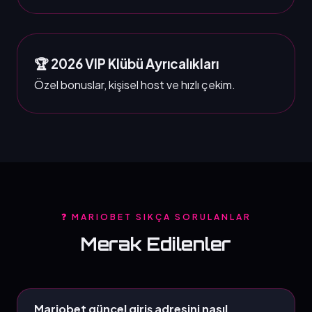
🏆 2026 VIP Klübü Ayrıcalıkları
Özel bonuslar, kişisel host ve hızlı çekim.
❓ MARIOBET SIKÇA SORULANLAR
Merak Edilenler
Mariobet güncel giriş adresini nasıl