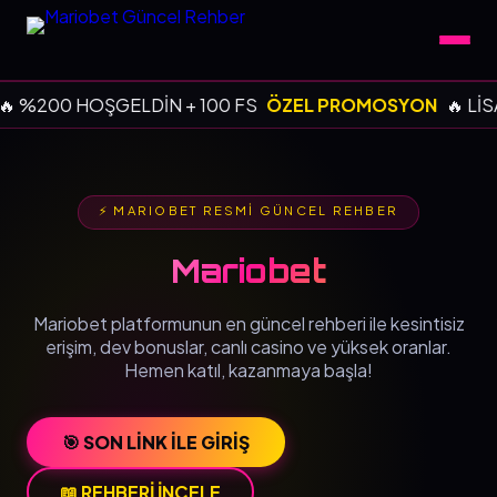
 %200 HOŞGELDİN + 100 FS
ÖZEL PROMOSYON
🔥 LİS
⚡ MARIOBET RESMİ GÜNCEL REHBER
Mariobet
Mariobet platformunun en güncel rehberi ile kesintisiz
erişim, dev bonuslar, canlı casino ve yüksek oranlar.
Hemen katıl, kazanmaya başla!
🎯 SON LİNK İLE GİRİŞ
📖 REHBERİ İNCELE