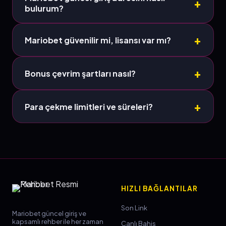
bulurum?
Bu resmi rehber üzerinden her zaman aktif linke
ulaşabilir, butonlardan hızlıca giriş yapabilirsiniz.
Mariobet güvenilir mi, lisansı var mı?
Evet, Mariobet uluslararası lisans kurumları
tarafından denetlenmekte ve SSL güvenlik
Bonus çevrim şartları nasıl?
sertifikası bulunmaktadır.
Hoşgeldin bonusu 12x çevrim ile spor
bahislerinde kullanılabilir, casino bonusları farklılık
Para çekme limitleri ve süreleri?
gösterebilir.
Papara ve kripto ile minimum çekim 200 TL,
maksimum günlük 75.000 TL; işlem süresi 1-3
saat arası.
HIZLI BAĞLANTILAR
Son Link
Mariobet güncel giriş ve
kapsamlı rehber ile her zaman
Canlı Bahis