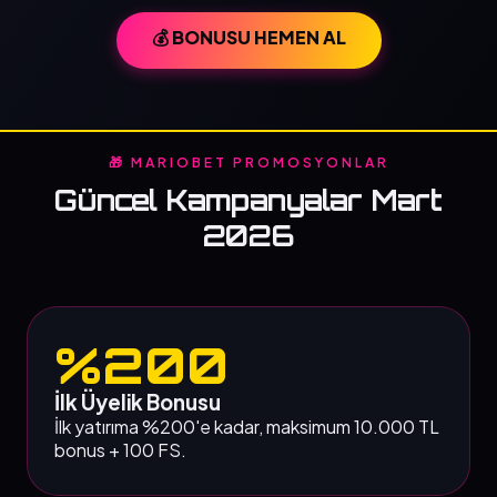
💰 BONUSU HEMEN AL
🎁 MARIOBET PROMOSYONLAR
Güncel Kampanyalar Mart
2026
%200
İlk Üyelik Bonusu
İlk yatırıma %200'e kadar, maksimum 10.000 TL
bonus + 100 FS.