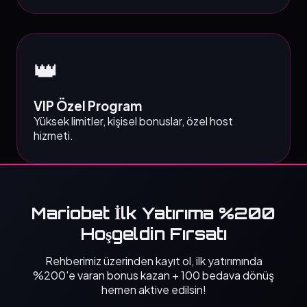
👑
VIP Özel Program
Yüksek limitler, kişisel bonuslar, özel host
hizmeti.
Mariobet İlk Yatırıma %200
Hoşgeldin Fırsatı
Rehberimiz üzerinden kayıt ol, ilk yatırımında
%200'e varan bonus kazan + 100 bedava dönüş
hemen aktive edilsin!