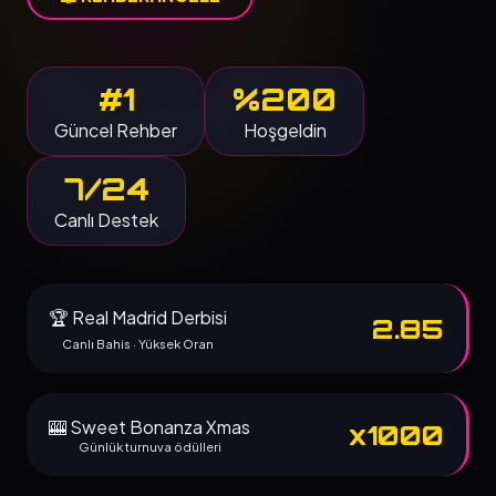
#1
%200
Güncel Rehber
Hoşgeldin
7/24
Canlı Destek
🏆 Real Madrid Derbisi
2.85
Canlı Bahis · Yüksek Oran
🎰 Sweet Bonanza Xmas
x1000
Günlük turnuva ödülleri