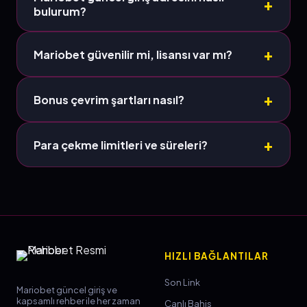
bulurum?
Bu resmi rehber üzerinden her zaman aktif linke
ulaşabilir, butonlardan hızlıca giriş yapabilirsiniz.
Mariobet güvenilir mi, lisansı var mı?
Evet, Mariobet uluslararası lisans kurumları
tarafından denetlenmekte ve SSL güvenlik
Bonus çevrim şartları nasıl?
sertifikası bulunmaktadır.
Hoşgeldin bonusu 12x çevrim ile spor
bahislerinde kullanılabilir, casino bonusları farklılık
Para çekme limitleri ve süreleri?
gösterebilir.
Papara ve kripto ile minimum çekim 200 TL,
maksimum günlük 75.000 TL; işlem süresi 1-3
saat arası.
HIZLI BAĞLANTILAR
Son Link
Mariobet güncel giriş ve
kapsamlı rehber ile her zaman
Canlı Bahis