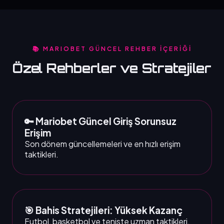
📚 MARIOBET GÜNCEL REHBER İÇERİĞİ
Özel Rehberler ve Stratejiler
🔑 Mariobet Güncel Giriş Sorunsuz
Erişim
Son dönem güncellemeleri ve en hızlı erişim
taktikleri.
🎯 Bahis Stratejileri: Yüksek Kazanç
Futbol, basketbol ve teniste uzman taktikleri.