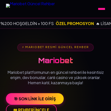
%200 HOŞGELDİN + 100 FS
ÖZEL PROMOSYON
🔥 LİSA
⚡ MARIOBET RESMİ GÜNCEL REHBER
Mariobet
Mariobet platformunun en güncel rehberi ile kesintisiz
erişim, dev bonuslar, canlı casino ve yüksek oranlar.
Hemen katıl, kazanmaya başla!
🎯 SON LİNK İLE GİRİŞ
📖 REHBERİ İNCELE