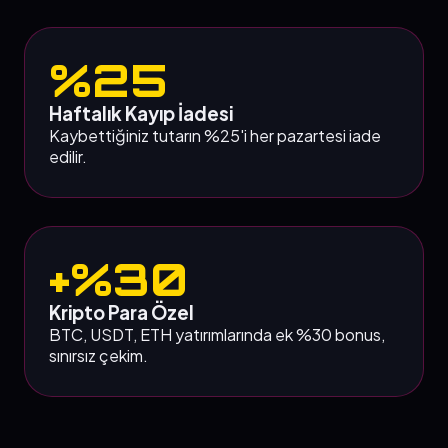
%25
Haftalık Kayıp İadesi
Kaybettiğiniz tutarın %25'i her pazartesi iade
edilir.
+%30
Kripto Para Özel
BTC, USDT, ETH yatırımlarında ek %30 bonus,
sınırsız çekim.