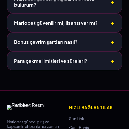
bulurum?
Bu resmi rehber üzerinden her zaman aktif linke
ulaşabilir, butonlardan hızlıca giriş yapabilirsiniz.
Mariobet güvenilir mi, lisansı var mı?
Evet, Mariobet uluslararası lisans kurumları
tarafından denetlenmekte ve SSL güvenlik
Bonus çevrim şartları nasıl?
sertifikası bulunmaktadır.
Hoşgeldin bonusu 12x çevrim ile spor
bahislerinde kullanılabilir, casino bonusları farklılık
Para çekme limitleri ve süreleri?
gösterebilir.
Papara ve kripto ile minimum çekim 200 TL,
maksimum günlük 75.000 TL; işlem süresi 1-3
saat arası.
HIZLI BAĞLANTILAR
Son Link
Mariobet güncel giriş ve
kapsamlı rehber ile her zaman
Canlı Bahis