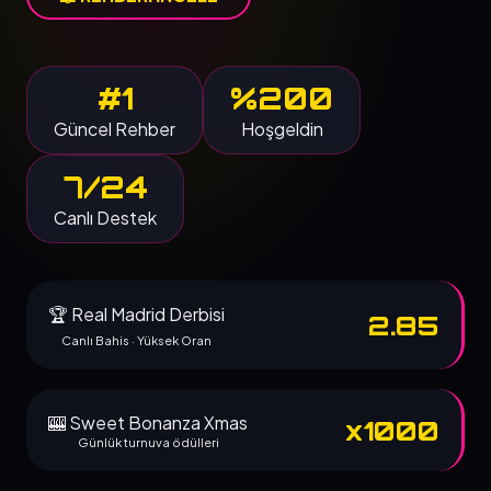
#1
%200
Güncel Rehber
Hoşgeldin
7/24
Canlı Destek
🏆 Real Madrid Derbisi
2.85
Canlı Bahis · Yüksek Oran
🎰 Sweet Bonanza Xmas
x1000
Günlük turnuva ödülleri