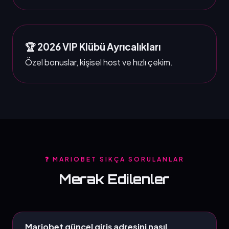
🏆 2026 VIP Klübü Ayrıcalıkları
Özel bonuslar, kişisel host ve hızlı çekim.
❓ MARIOBET SIKÇA SORULANLAR
Merak Edilenler
Mariobet güncel giriş adresini nasıl