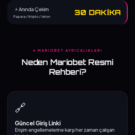
⚡ Anında Çekim
30 DAKİKA
Papara / Kripto / Jeton
⭐ MARIOBET AYRICALIKLARI
Neden Mariobet Resmi
Rehberi?
🔗
Güncel Giriş Linki
Erişim engellemelerine karşı her zaman çalışan