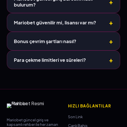
bulurum?
Bu resmi rehber üzerinden her zaman aktif linke
ulaşabilir, butonlardan hızlıca giriş yapabilirsiniz.
Mariobet güvenilir mi, lisansı var mı?
Evet, Mariobet uluslararası lisans kurumları
tarafından denetlenmekte ve SSL güvenlik
Bonus çevrim şartları nasıl?
sertifikası bulunmaktadır.
Hoşgeldin bonusu 12x çevrim ile spor
bahislerinde kullanılabilir, casino bonusları farklılık
Para çekme limitleri ve süreleri?
gösterebilir.
Papara ve kripto ile minimum çekim 200 TL,
maksimum günlük 75.000 TL; işlem süresi 1-3
saat arası.
HIZLI BAĞLANTILAR
Son Link
Mariobet güncel giriş ve
kapsamlı rehber ile her zaman
Canlı Bahis