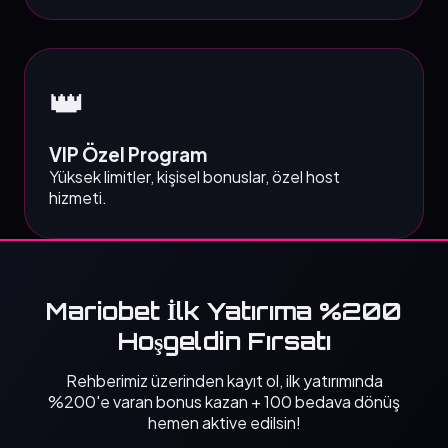
👑
VIP Özel Program
Yüksek limitler, kişisel bonuslar, özel host
hizmeti.
Mariobet İlk Yatırıma %200
Hoşgeldin Fırsatı
Rehberimiz üzerinden kayıt ol, ilk yatırımında
%200'e varan bonus kazan + 100 bedava dönüş
hemen aktive edilsin!