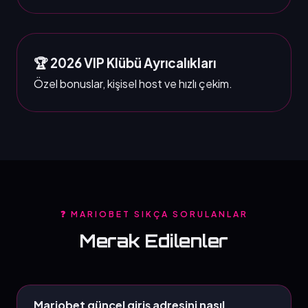
🏆 2026 VIP Klübü Ayrıcalıkları
Özel bonuslar, kişisel host ve hızlı çekim.
❓ MARIOBET SIKÇA SORULANLAR
Merak Edilenler
Mariobet güncel giriş adresini nasıl