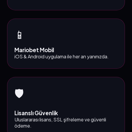
📱
Mariobet Mobil
iOS & Android uygulama ile her an yanınızda.
🛡️
Lisanslı Güvenlik
Uluslararası lisans, SSL şifreleme ve güvenli
ödeme.