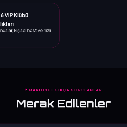
6 VIP Klübü
ıkları
uslar, kişisel host ve hızlı
❓ MARIOBET SIKÇA SORULANLAR
Merak Edilenler