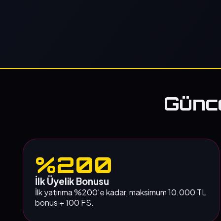
Günc
%200
İlk Üyelik Bonusu
İlk yatırıma %200'e kadar, maksimum 10.000 TL
bonus + 100 FS.