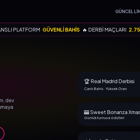
GÜNCEL Lİ
NSLI PLATFORM
GÜVENLİ BAHİS
🔥 DERBİ MAÇLARI
2.75 
🏆 Real Madrid Derbisi
Canlı Bahis · Yüksek Oran
im, dev
anmaya
🎰 Sweet Bonanza Xma
Günlük turnuva ödülleri