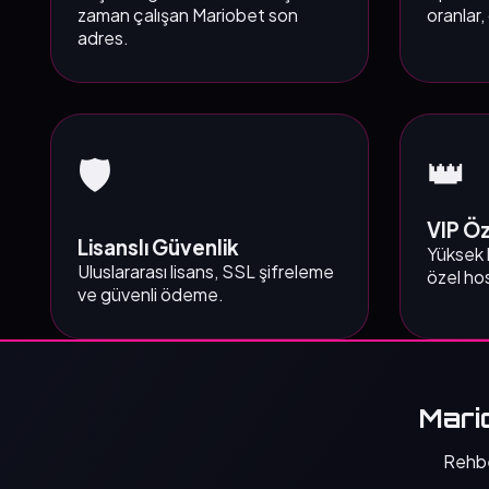
zaman çalışan Mariobet son
oranlar,
adres.
👑
🛡️
VIP Ö
Lisanslı Güvenlik
Yüksek l
Uluslararası lisans, SSL şifreleme
özel ho
ve güvenli ödeme.
Mari
Rehbe