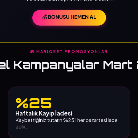
💰 BONUSU HEMEN AL
🎁 MARIOBET PROMOSYONLAR
el Kampanyalar Mart
%25
Haftalık Kayıp İadesi
Kaybettiğiniz tutarın %25'i her pazartesi iade
edilir.