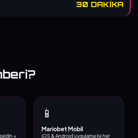
30 DAKİKA
beri?
📱
Mariobet Mobil
eldin +
iOS & Android uygulama ile her