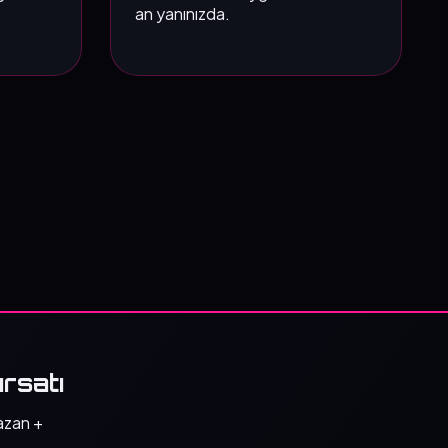
an yanınızda.
rsatı
azan +