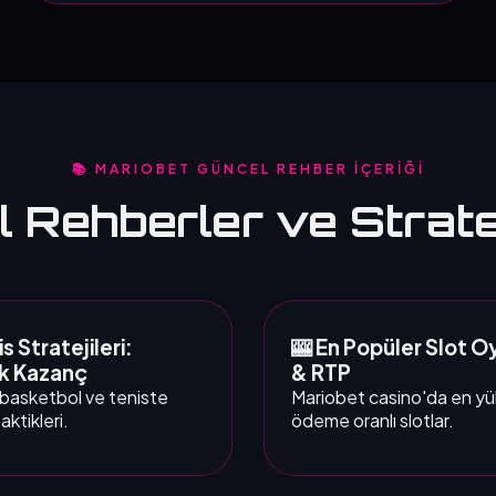
📚 MARIOBET GÜNCEL REHBER İÇERİĞİ
l Rehberler ve Stratej
s Stratejileri:
🎰 En Popüler Slot O
k Kazanç
& RTP
 basketbol ve teniste
Mariobet casino'da en y
ktikleri.
ödeme oranlı slotlar.