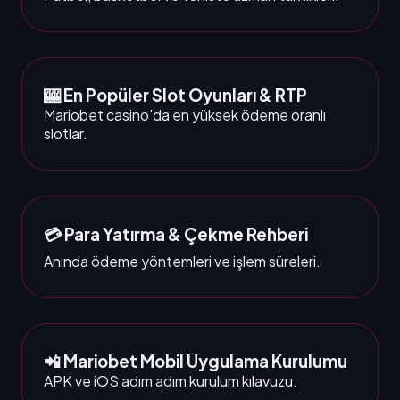
🎰 En Popüler Slot Oyunları & RTP
Mariobet casino'da en yüksek ödeme oranlı
slotlar.
💳 Para Yatırma & Çekme Rehberi
Anında ödeme yöntemleri ve işlem süreleri.
📲 Mariobet Mobil Uygulama Kurulumu
APK ve iOS adım adım kurulum kılavuzu.