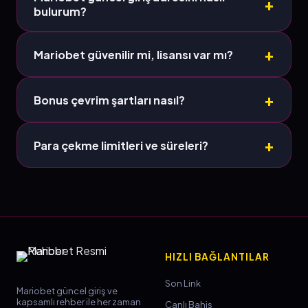
bulurum?
Bu resmi rehber üzerinden her zaman aktif linke
ulaşabilir, butonlardan hızlıca giriş yapabilirsiniz.
Mariobet güvenilir mi, lisansı var mı?
Evet, Mariobet uluslararası lisans kurumları
tarafından denetlenmekte ve SSL güvenlik
Bonus çevrim şartları nasıl?
sertifikası bulunmaktadır.
Hoşgeldin bonusu 12x çevrim ile spor
bahislerinde kullanılabilir, casino bonusları farklılık
Para çekme limitleri ve süreleri?
gösterebilir.
Papara ve kripto ile minimum çekim 200 TL,
maksimum günlük 75.000 TL; işlem süresi 1-3
saat arası.
HIZLI BAĞLANTILAR
Son Link
Mariobet güncel giriş ve
kapsamlı rehber ile her zaman
Canlı Bahis