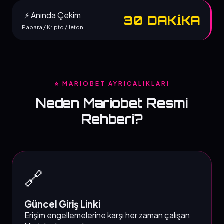
⚡ Anında Çekim
30 DAKİKA
Papara / Kripto / Jeton
⭐ MARIOBET AYRICALIKLARI
Neden Mariobet Resmi
Rehberi?
🔗
Güncel Giriş Linki
Erişim engellemelerine karşı her zaman çalışan