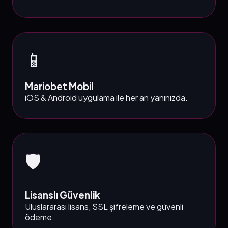
📱
Mariobet Mobil
iOS & Android uygulama ile her an yanınızda.
🛡️
Lisanslı Güvenlik
Uluslararası lisans, SSL şifreleme ve güvenli
ödeme.