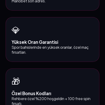
Mariobet son adres.
💎
Yüksek Oran Garantisi
Spor bahislerinde en yüksek oranlar, özel maç
fırsatları.
🎁
Özel Bonus Kodları
Rehbere özel %200 hoşgeldin + 100 free spin
fırsatı.