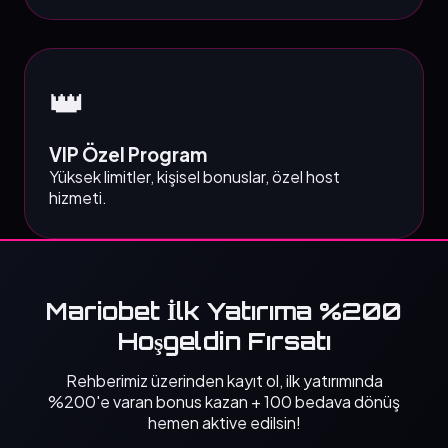
👑
VIP Özel Program
Yüksek limitler, kişisel bonuslar, özel host
hizmeti.
Mariobet İlk Yatırıma %200
Hoşgeldin Fırsatı
Rehberimiz üzerinden kayıt ol, ilk yatırımında
%200'e varan bonus kazan + 100 bedava dönüş
hemen aktive edilsin!