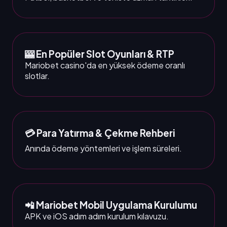
🎰 En Popüler Slot Oyunları & RTP
Mariobet casino'da en yüksek ödeme oranlı
slotlar.
💳 Para Yatırma & Çekme Rehberi
Anında ödeme yöntemleri ve işlem süreleri.
📲 Mariobet Mobil Uygulama Kurulumu
APK ve iOS adım adım kurulum kılavuzu.