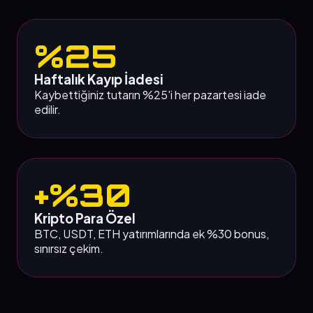
%25
Haftalık Kayıp İadesi
Kaybettiğiniz tutarın %25'i her pazartesi iade
edilir.
+%30
Kripto Para Özel
BTC, USDT, ETH yatırımlarında ek %30 bonus,
sınırsız çekim.