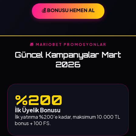
💰 BONUSU HEMEN AL
🎁 MARIOBET PROMOSYONLAR
Güncel Kampanyalar Mart
2026
%200
İlk Üyelik Bonusu
İlk yatırıma %200'e kadar, maksimum 10.000 TL
bonus + 100 FS.