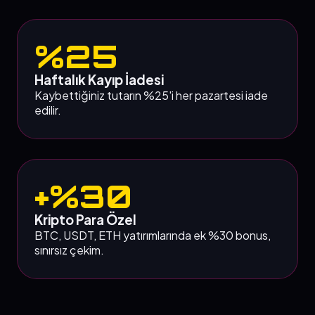
%25
Haftalık Kayıp İadesi
Kaybettiğiniz tutarın %25'i her pazartesi iade
edilir.
+%30
Kripto Para Özel
BTC, USDT, ETH yatırımlarında ek %30 bonus,
sınırsız çekim.