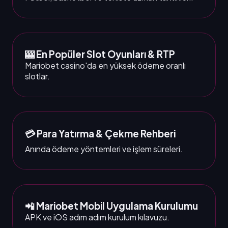
🎰 En Popüler Slot Oyunları & RTP
Mariobet casino'da en yüksek ödeme oranlı
slotlar.
💳 Para Yatırma & Çekme Rehberi
Anında ödeme yöntemleri ve işlem süreleri.
📲 Mariobet Mobil Uygulama Kurulumu
APK ve iOS adım adım kurulum kılavuzu.