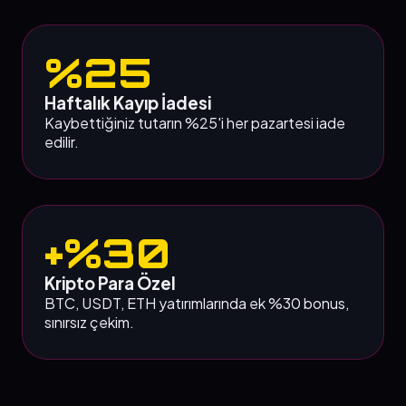
%25
Haftalık Kayıp İadesi
Kaybettiğiniz tutarın %25'i her pazartesi iade
edilir.
+%30
Kripto Para Özel
BTC, USDT, ETH yatırımlarında ek %30 bonus,
sınırsız çekim.