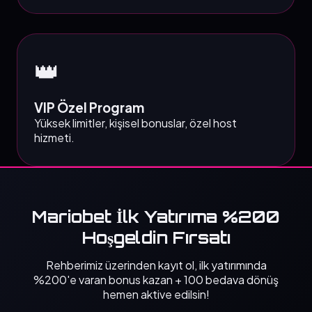
👑
VIP Özel Program
Yüksek limitler, kişisel bonuslar, özel host
hizmeti.
Mariobet İlk Yatırıma %200
Hoşgeldin Fırsatı
Rehberimiz üzerinden kayıt ol, ilk yatırımında
%200'e varan bonus kazan + 100 bedava dönüş
hemen aktive edilsin!