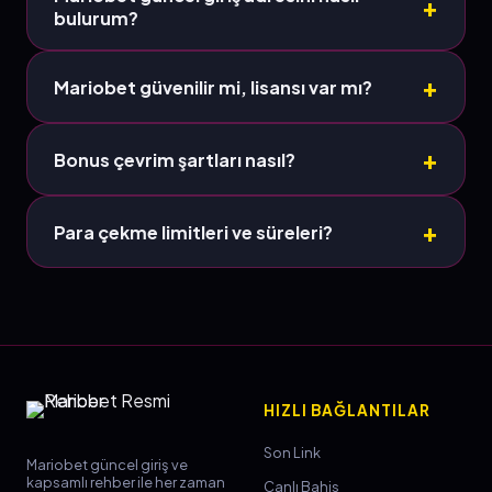
bulurum?
Bu resmi rehber üzerinden her zaman aktif linke
ulaşabilir, butonlardan hızlıca giriş yapabilirsiniz.
Mariobet güvenilir mi, lisansı var mı?
Evet, Mariobet uluslararası lisans kurumları
tarafından denetlenmekte ve SSL güvenlik
Bonus çevrim şartları nasıl?
sertifikası bulunmaktadır.
Hoşgeldin bonusu 12x çevrim ile spor
bahislerinde kullanılabilir, casino bonusları farklılık
Para çekme limitleri ve süreleri?
gösterebilir.
Papara ve kripto ile minimum çekim 200 TL,
maksimum günlük 75.000 TL; işlem süresi 1-3
saat arası.
HIZLI BAĞLANTILAR
Son Link
Mariobet güncel giriş ve
kapsamlı rehber ile her zaman
Canlı Bahis