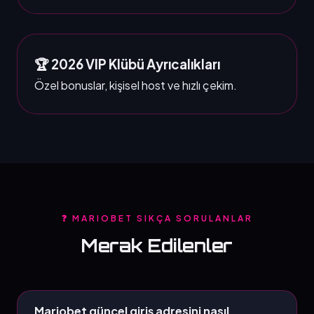
🏆 2026 VIP Klübü Ayrıcalıkları
Özel bonuslar, kişisel host ve hızlı çekim.
❓ MARIOBET SIKÇA SORULANLAR
Merak Edilenler
Mariobet güncel giriş adresini nasıl