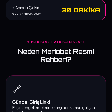
⚡ Anında Çekim
30 DAKİKA
Papara / Kripto / Jeton
⭐ MARIOBET AYRICALIKLARI
Neden Mariobet Resmi
Rehberi?
🔗
Güncel Giriş Linki
Erişim engellemelerine karşı her zaman çalışan