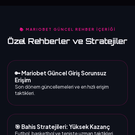
📚 MARIOBET GÜNCEL REHBER İÇERİĞİ
Özel Rehberler ve Stratejiler
🔑 Mariobet Güncel Giriş Sorunsuz
Erişim
Son dönem güncellemeleri ve en hızlı erişim
taktikleri.
🎯 Bahis Stratejileri: Yüksek Kazanç
Futbol, basketbol ve teniste uzman taktikleri.