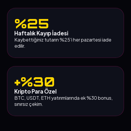
%25
Haftalık Kayıp İadesi
Kaybettiğiniz tutarın %25'i her pazartesi iade
edilir.
+%30
Kripto Para Özel
BTC, USDT, ETH yatırımlarında ek %30 bonus,
sınırsız çekim.