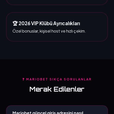
🏆 2026 VIP Klübü Ayrıcalıkları
Özel bonuslar, kişisel host ve hızlı çekim.
❓ MARIOBET SIKÇA SORULANLAR
Merak Edilenler
Mariobet güncel giriş adresini nasıl