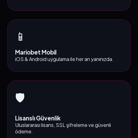
📱
Mariobet Mobil
iOS & Android uygulama ile her an yanınızda.
🛡️
Lisanslı Güvenlik
Uluslararası lisans, SSL şifreleme ve güvenli
ödeme.