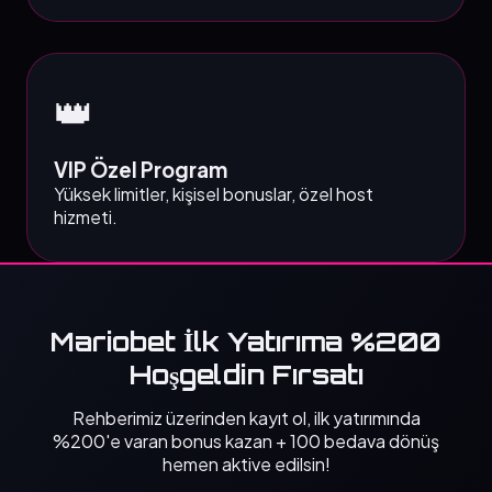
👑
VIP Özel Program
Yüksek limitler, kişisel bonuslar, özel host
hizmeti.
Mariobet İlk Yatırıma %200
Hoşgeldin Fırsatı
Rehberimiz üzerinden kayıt ol, ilk yatırımında
%200'e varan bonus kazan + 100 bedava dönüş
hemen aktive edilsin!