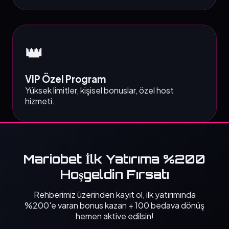
👑
VIP Özel Program
Yüksek limitler, kişisel bonuslar, özel host
hizmeti.
Mariobet İlk Yatırıma %200
Hoşgeldin Fırsatı
Rehberimiz üzerinden kayıt ol, ilk yatırımında
%200'e varan bonus kazan + 100 bedava dönüş
hemen aktive edilsin!