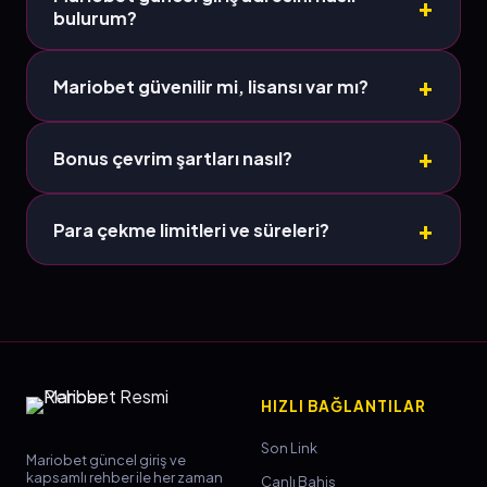
bulurum?
Bu resmi rehber üzerinden her zaman aktif linke
ulaşabilir, butonlardan hızlıca giriş yapabilirsiniz.
Mariobet güvenilir mi, lisansı var mı?
Evet, Mariobet uluslararası lisans kurumları
tarafından denetlenmekte ve SSL güvenlik
Bonus çevrim şartları nasıl?
sertifikası bulunmaktadır.
Hoşgeldin bonusu 12x çevrim ile spor
bahislerinde kullanılabilir, casino bonusları farklılık
Para çekme limitleri ve süreleri?
gösterebilir.
Papara ve kripto ile minimum çekim 200 TL,
maksimum günlük 75.000 TL; işlem süresi 1-3
saat arası.
HIZLI BAĞLANTILAR
Son Link
Mariobet güncel giriş ve
kapsamlı rehber ile her zaman
Canlı Bahis