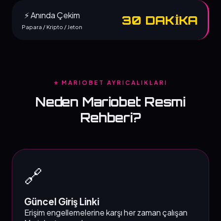
⚡ Anında Çekim
30 DAKİKA
Papara / Kripto / Jeton
⭐ MARIOBET AYRICALIKLARI
Neden Mariobet Resmi
Rehberi?
🔗
Güncel Giriş Linki
Erişim engellemelerine karşı her zaman çalışan