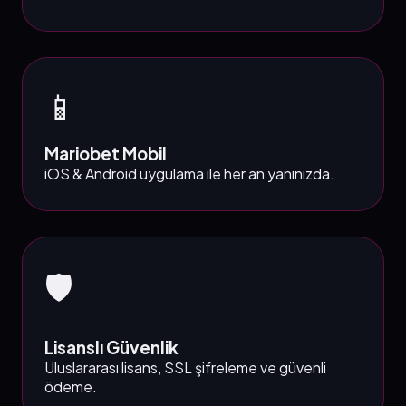
📱
Mariobet Mobil
iOS & Android uygulama ile her an yanınızda.
🛡️
Lisanslı Güvenlik
Uluslararası lisans, SSL şifreleme ve güvenli
ödeme.