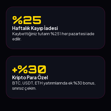
%25
Haftalık Kayıp İadesi
Kaybettiğiniz tutarın %25'i her pazartesi iade
edilir.
+%30
Kripto Para Özel
BTC, USDT, ETH yatırımlarında ek %30 bonus,
sınırsız çekim.