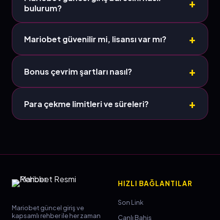
bulurum?
Bu resmi rehber üzerinden her zaman aktif linke
ulaşabilir, butonlardan hızlıca giriş yapabilirsiniz.
Mariobet güvenilir mi, lisansı var mı?
Evet, Mariobet uluslararası lisans kurumları
tarafından denetlenmekte ve SSL güvenlik
Bonus çevrim şartları nasıl?
sertifikası bulunmaktadır.
Hoşgeldin bonusu 12x çevrim ile spor
bahislerinde kullanılabilir, casino bonusları farklılık
Para çekme limitleri ve süreleri?
gösterebilir.
Papara ve kripto ile minimum çekim 200 TL,
maksimum günlük 75.000 TL; işlem süresi 1-3
saat arası.
HIZLI BAĞLANTILAR
Son Link
Mariobet güncel giriş ve
kapsamlı rehber ile her zaman
Canlı Bahis