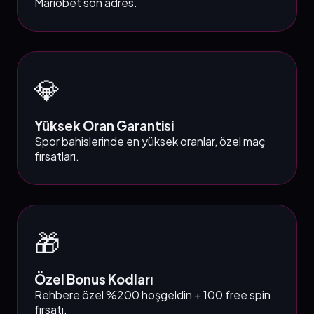
Mariobet son adres.
💎
Yüksek Oran Garantisi
Spor bahislerinde en yüksek oranlar, özel maç
fırsatları.
🎁
Özel Bonus Kodları
Rehbere özel %200 hoşgeldin + 100 free spin
fırsatı.