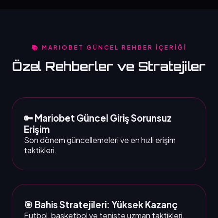
📚 MARIOBET GÜNCEL REHBER İÇERİĞİ
Özel Rehberler ve Stratejiler
🔑 Mariobet Güncel Giriş Sorunsuz
Erişim
Son dönem güncellemeleri ve en hızlı erişim
taktikleri.
🎯 Bahis Stratejileri: Yüksek Kazanç
Futbol, basketbol ve teniste uzman taktikleri.