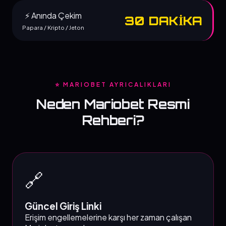
⚡ Anında Çekim
30 DAKİKA
Papara / Kripto / Jeton
⭐ MARIOBET AYRICALIKLARI
Neden Mariobet Resmi
Rehberi?
🔗
Güncel Giriş Linki
Erişim engellemelerine karşı her zaman çalışan