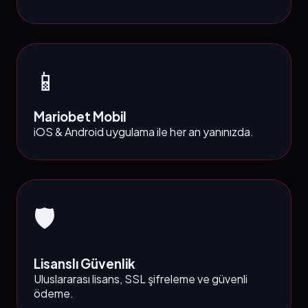
📱
Mariobet Mobil
iOS & Android uygulama ile her an yanınızda.
🛡️
Lisanslı Güvenlik
Uluslararası lisans, SSL şifreleme ve güvenli
ödeme.