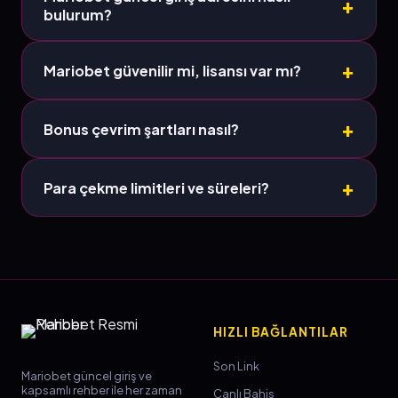
bulurum?
Bu resmi rehber üzerinden her zaman aktif linke
ulaşabilir, butonlardan hızlıca giriş yapabilirsiniz.
Mariobet güvenilir mi, lisansı var mı?
Evet, Mariobet uluslararası lisans kurumları
tarafından denetlenmekte ve SSL güvenlik
Bonus çevrim şartları nasıl?
sertifikası bulunmaktadır.
Hoşgeldin bonusu 12x çevrim ile spor
bahislerinde kullanılabilir, casino bonusları farklılık
Para çekme limitleri ve süreleri?
gösterebilir.
Papara ve kripto ile minimum çekim 200 TL,
maksimum günlük 75.000 TL; işlem süresi 1-3
saat arası.
HIZLI BAĞLANTILAR
Son Link
Mariobet güncel giriş ve
kapsamlı rehber ile her zaman
Canlı Bahis