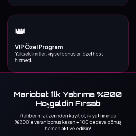
👑
VIP Özel Program
Yüksek limitler, kişisel bonuslar, özel host
hizmeti.
Mariobet İlk Yatırıma %200
Hoşgeldin Fırsatı
Rehberimiz üzerinden kayıt ol, ilk yatırımında
%200'e varan bonus kazan + 100 bedava dönüş
hemen aktive edilsin!