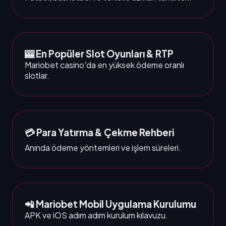
🎰 En Popüler Slot Oyunları & RTP
Mariobet casino'da en yüksek ödeme oranlı
slotlar.
💳 Para Yatırma & Çekme Rehberi
Anında ödeme yöntemleri ve işlem süreleri.
📲 Mariobet Mobil Uygulama Kurulumu
APK ve iOS adım adım kurulum kılavuzu.