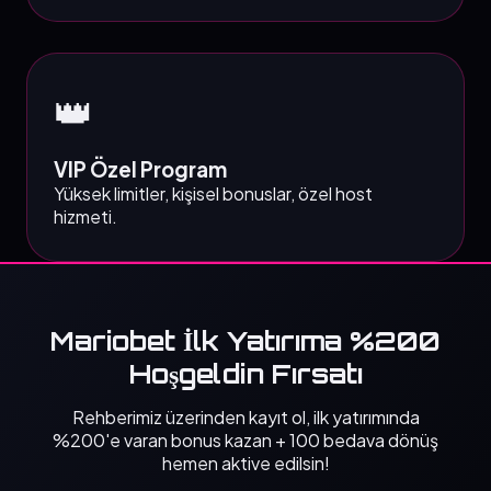
👑
VIP Özel Program
Yüksek limitler, kişisel bonuslar, özel host
hizmeti.
Mariobet İlk Yatırıma %200
Hoşgeldin Fırsatı
Rehberimiz üzerinden kayıt ol, ilk yatırımında
%200'e varan bonus kazan + 100 bedava dönüş
hemen aktive edilsin!