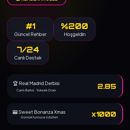
#1
%200
Güncel Rehber
Hoşgeldin
7/24
Canlı Destek
🏆 Real Madrid Derbisi
2.85
Canlı Bahis · Yüksek Oran
🎰 Sweet Bonanza Xmas
x1000
Günlük turnuva ödülleri