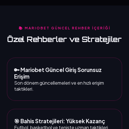
📚 MARIOBET GÜNCEL REHBER İÇERİĞİ
Özel Rehberler ve Stratejiler
🔑 Mariobet Güncel Giriş Sorunsuz
Erişim
Son dönem güncellemeleri ve en hızlı erişim
taktikleri.
🎯 Bahis Stratejileri: Yüksek Kazanç
Futbol, basketbol ve teniste uzman taktikleri.