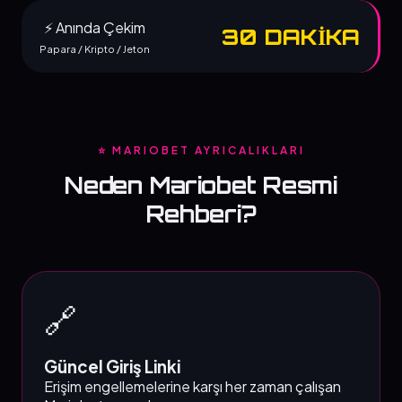
⚡ Anında Çekim
30 DAKİKA
Papara / Kripto / Jeton
⭐ MARIOBET AYRICALIKLARI
Neden Mariobet Resmi
Rehberi?
🔗
Güncel Giriş Linki
Erişim engellemelerine karşı her zaman çalışan