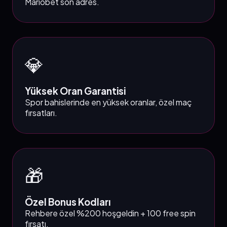
Mariobet son adres.
💎
Yüksek Oran Garantisi
Spor bahislerinde en yüksek oranlar, özel maç
fırsatları.
🎁
Özel Bonus Kodları
Rehbere özel %200 hoşgeldin + 100 free spin
fırsatı.