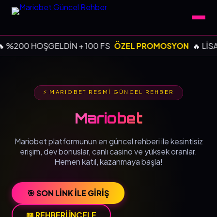
 %200 HOŞGELDİN + 100 FS
ÖZEL PROMOSYON
🔥 LİS
⚡ MARIOBET RESMİ GÜNCEL REHBER
Mariobet
Mariobet platformunun en güncel rehberi ile kesintisiz
erişim, dev bonuslar, canlı casino ve yüksek oranlar.
Hemen katıl, kazanmaya başla!
🎯 SON LİNK İLE GİRİŞ
📖 REHBERİ İNCELE