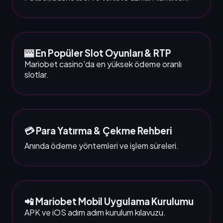
🎰 En Popüler Slot Oyunları & RTP
Mariobet casino'da en yüksek ödeme oranlı
slotlar.
💳 Para Yatırma & Çekme Rehberi
Anında ödeme yöntemleri ve işlem süreleri.
📲 Mariobet Mobil Uygulama Kurulumu
APK ve iOS adım adım kurulum kılavuzu.