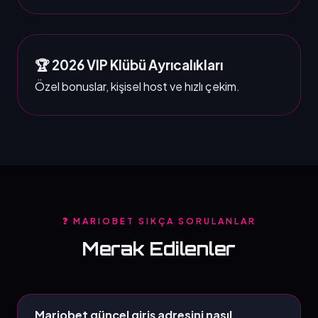
🏆 2026 VIP Klübü Ayrıcalıkları
Özel bonuslar, kişisel host ve hızlı çekim.
❓ MARIOBET SIKÇA SORULANLAR
Merak Edilenler
Mariobet güncel giriş adresini nasıl