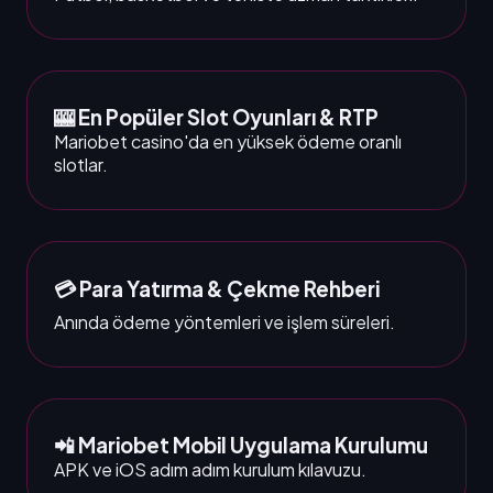
🎰 En Popüler Slot Oyunları & RTP
Mariobet casino'da en yüksek ödeme oranlı
slotlar.
💳 Para Yatırma & Çekme Rehberi
Anında ödeme yöntemleri ve işlem süreleri.
📲 Mariobet Mobil Uygulama Kurulumu
APK ve iOS adım adım kurulum kılavuzu.