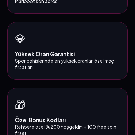
Mariobet son adres.
💎
Yüksek Oran Garantisi
Spor bahislerinde en yüksek oranlar, özel maç
fırsatları.
🎁
Özel Bonus Kodları
Rehbere özel %200 hoşgeldin + 100 free spin
fırsatı.