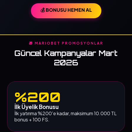
💰 BONUSU HEMEN AL
🎁 MARIOBET PROMOSYONLAR
Güncel Kampanyalar Mart
2026
%200
İlk Üyelik Bonusu
İlk yatırıma %200'e kadar, maksimum 10.000 TL
bonus + 100 FS.