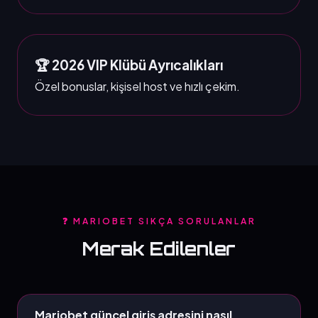
🏆 2026 VIP Klübü Ayrıcalıkları
Özel bonuslar, kişisel host ve hızlı çekim.
❓ MARIOBET SIKÇA SORULANLAR
Merak Edilenler
Mariobet güncel giriş adresini nasıl