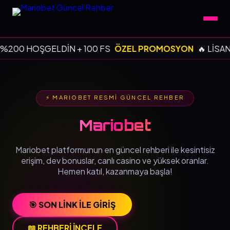
%200 HOŞGELDİN + 100 FS
ÖZEL PROMOSYON
🔥 LİSAN
⚡ MARIOBET RESMİ GÜNCEL REHBER
Mariobet
Mariobet platformunun en güncel rehberi ile kesintisiz
erişim, dev bonuslar, canlı casino ve yüksek oranlar.
Hemen katıl, kazanmaya başla!
🎯 SON LİNK İLE GİRİŞ
📖 REHBERİ İNCELE