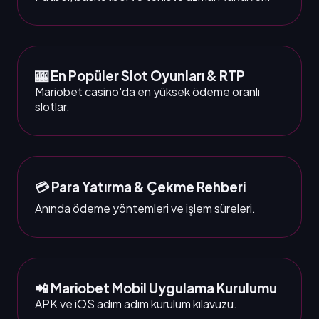
🎰 En Popüler Slot Oyunları & RTP
Mariobet casino'da en yüksek ödeme oranlı
slotlar.
💳 Para Yatırma & Çekme Rehberi
Anında ödeme yöntemleri ve işlem süreleri.
📲 Mariobet Mobil Uygulama Kurulumu
APK ve iOS adım adım kurulum kılavuzu.