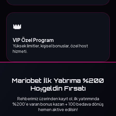
👑
VIP Özel Program
Yüksek limitler, kişisel bonuslar, özel host
hizmeti.
Mariobet İlk Yatırıma %200
Hoşgeldin Fırsatı
Rehberimiz üzerinden kayıt ol, ilk yatırımında
%200'e varan bonus kazan + 100 bedava dönüş
hemen aktive edilsin!