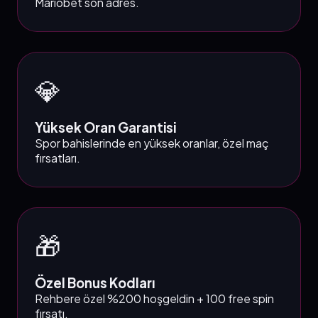
Mariobet son adres.
💎
Yüksek Oran Garantisi
Spor bahislerinde en yüksek oranlar, özel maç
fırsatları.
🎁
Özel Bonus Kodları
Rehbere özel %200 hoşgeldin + 100 free spin
fırsatı.