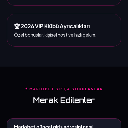
🏆 2026 VIP Klübü Ayrıcalıkları
Özel bonuslar, kişisel host ve hızlı çekim.
❓ MARIOBET SIKÇA SORULANLAR
Merak Edilenler
Mariobet güncel giriş adresini nasıl