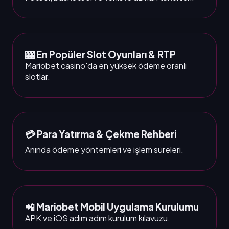
🎰 En Popüler Slot Oyunları & RTP
Mariobet casino'da en yüksek ödeme oranlı
slotlar.
💳 Para Yatırma & Çekme Rehberi
Anında ödeme yöntemleri ve işlem süreleri.
📲 Mariobet Mobil Uygulama Kurulumu
APK ve iOS adım adım kurulum kılavuzu.