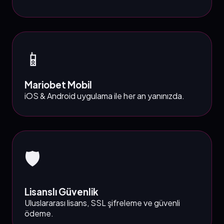
📱
Mariobet Mobil
iOS & Android uygulama ile her an yanınızda.
🛡️
Lisanslı Güvenlik
Uluslararası lisans, SSL şifreleme ve güvenli
ödeme.