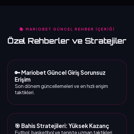
📚 MARIOBET GÜNCEL REHBER İÇERİĞİ
Özel Rehberler ve Stratejiler
🔑 Mariobet Güncel Giriş Sorunsuz
Erişim
Son dönem güncellemeleri ve en hızlı erişim
taktikleri.
🎯 Bahis Stratejileri: Yüksek Kazanç
Futbol, basketbol ve teniste uzman taktikleri.