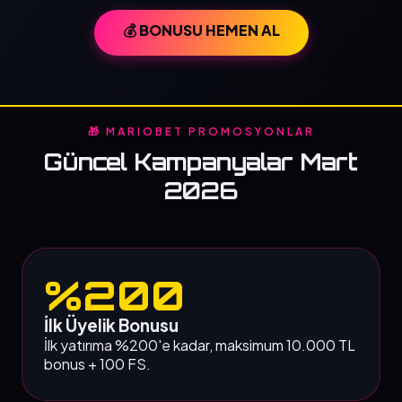
💰 BONUSU HEMEN AL
🎁 MARIOBET PROMOSYONLAR
Güncel Kampanyalar Mart
2026
%200
İlk Üyelik Bonusu
İlk yatırıma %200'e kadar, maksimum 10.000 TL
bonus + 100 FS.