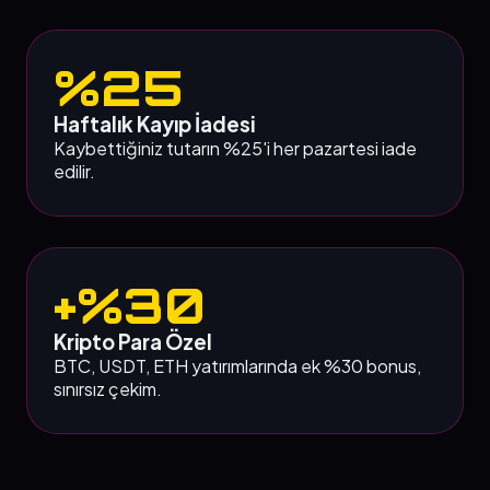
%25
Haftalık Kayıp İadesi
Kaybettiğiniz tutarın %25'i her pazartesi iade
edilir.
+%30
Kripto Para Özel
BTC, USDT, ETH yatırımlarında ek %30 bonus,
sınırsız çekim.