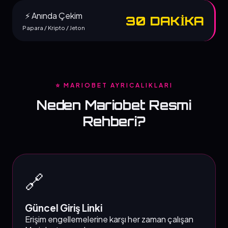
⚡ Anında Çekim
30 DAKİKA
Papara / Kripto / Jeton
⭐ MARIOBET AYRICALIKLARI
Neden Mariobet Resmi
Rehberi?
🔗
Güncel Giriş Linki
Erişim engellemelerine karşı her zaman çalışan