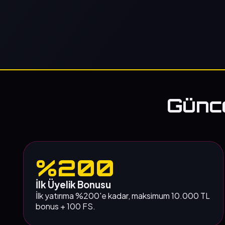
Günc
%200
İlk Üyelik Bonusu
İlk yatırıma %200'e kadar, maksimum 10.000 TL
bonus + 100 FS.