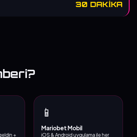
30 DAKİKA
beri?
📱
Mariobet Mobil
eldin +
iOS & Android uygulama ile her