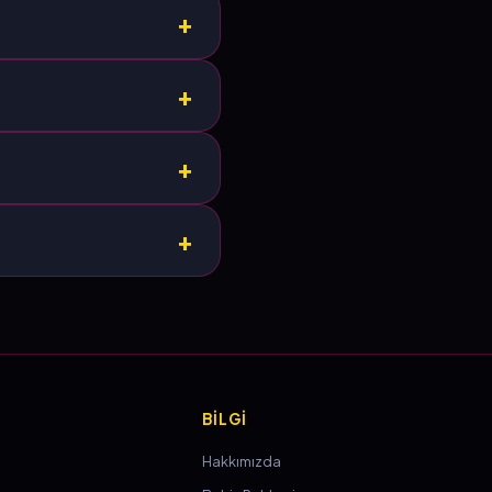
lirsiniz.
ertifikası
gösterebilir.
-3 saat arası.
BİLGİ
Hakkımızda