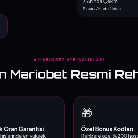
⚡ Anında Çekim
Papara / Kripto / Jeton
⭐ MARIOBET AYRICALIKLARI
n Mariobet Resmi Reh
🎁
 Oran Garantisi
Özel Bonus Kodları
hislerinde en yüksek
Rehbere özel %200 hoşg