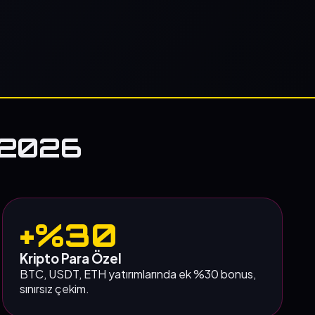
 2026
+%30
Kripto Para Özel
BTC, USDT, ETH yatırımlarında ek %30 bonus,
sınırsız çekim.