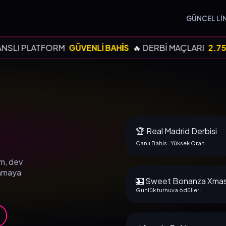
GÜNCEL Lİ
NSLI PLATFORM
GÜVENLİ BAHİS
🔥 DERBİ MAÇLARI
2.75 
🏆 Real Madrid Derbisi
Canlı Bahis · Yüksek Oran
im, dev
anmaya
🎰 Sweet Bonanza Xma
Günlük turnuva ödülleri