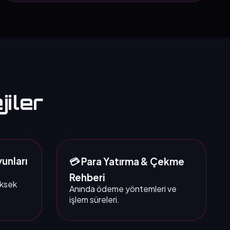
iler
yunları
💳 Para Yatırma & Çekme
Rehberi
üksek
Anında ödeme yöntemleri ve
işlem süreleri.