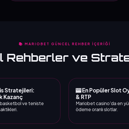
📚 MARIOBET GÜNCEL REHBER İÇERİĞİ
l Rehberler ve Stratej
s Stratejileri:
🎰 En Popüler Slot O
k Kazanç
& RTP
 basketbol ve teniste
Mariobet casino'da en y
ktikleri.
ödeme oranlı slotlar.