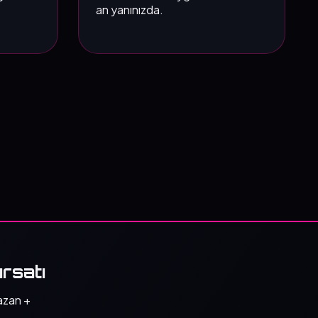
an yanınızda.
rsatı
azan +