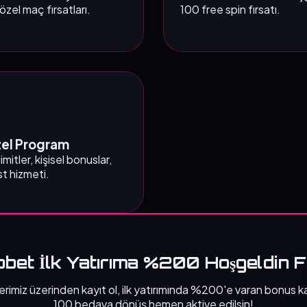
 özel maç fırsatları.
100 free spin fırsatı.
zel Program
imitler, kişisel bonuslar,
st hizmeti.
obet İlk Yatırıma %200 Hoşgeldin Fı
rimiz üzerinden kayıt ol, ilk yatırımında %200'e varan bonus k
100 bedava dönüş hemen aktive edilsin!