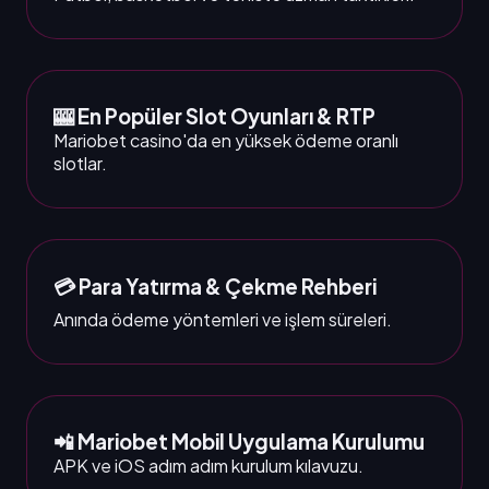
🎰 En Popüler Slot Oyunları & RTP
Mariobet casino'da en yüksek ödeme oranlı
slotlar.
💳 Para Yatırma & Çekme Rehberi
Anında ödeme yöntemleri ve işlem süreleri.
📲 Mariobet Mobil Uygulama Kurulumu
APK ve iOS adım adım kurulum kılavuzu.