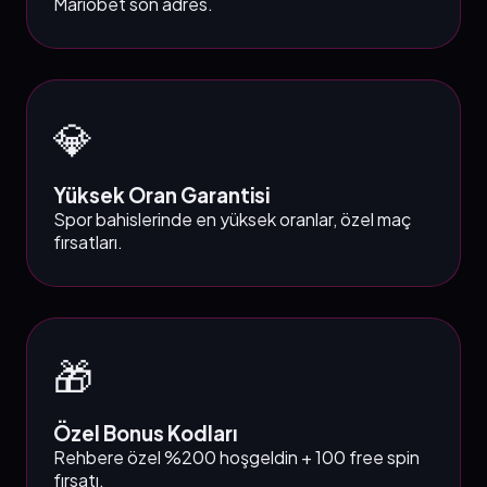
Mariobet son adres.
💎
Yüksek Oran Garantisi
Spor bahislerinde en yüksek oranlar, özel maç
fırsatları.
🎁
Özel Bonus Kodları
Rehbere özel %200 hoşgeldin + 100 free spin
fırsatı.