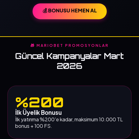
💰 BONUSU HEMEN AL
🎁 MARIOBET PROMOSYONLAR
Güncel Kampanyalar Mart
2026
%200
İlk Üyelik Bonusu
İlk yatırıma %200'e kadar, maksimum 10.000 TL
bonus + 100 FS.