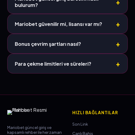
bulurum?
Bu resmi rehber üzerinden her zaman aktif linke
ulaşabilir, butonlardan hızlıca giriş yapabilirsiniz.
Mariobet güvenilir mi, lisansı var mı?
Evet, Mariobet uluslararası lisans kurumları
tarafından denetlenmekte ve SSL güvenlik
Bonus çevrim şartları nasıl?
sertifikası bulunmaktadır.
Hoşgeldin bonusu 12x çevrim ile spor
bahislerinde kullanılabilir, casino bonusları farklılık
Para çekme limitleri ve süreleri?
gösterebilir.
Papara ve kripto ile minimum çekim 200 TL,
maksimum günlük 75.000 TL; işlem süresi 1-3
saat arası.
HIZLI BAĞLANTILAR
Son Link
Mariobet güncel giriş ve
kapsamlı rehber ile her zaman
Canlı Bahis