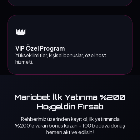
👑
VIP Özel Program
Yüksek limitler, kişisel bonuslar, özel host
hizmeti.
Mariobet İlk Yatırıma %200
Hoşgeldin Fırsatı
Rehberimiz üzerinden kayıt ol, ilk yatırımında
%200'e varan bonus kazan + 100 bedava dönüş
hemen aktive edilsin!