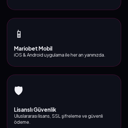
📱
Mariobet Mobil
iOS & Android uygulama ile her an yanınızda.
🛡️
Lisanslı Güvenlik
Uluslararası lisans, SSL şifreleme ve güvenli
ödeme.