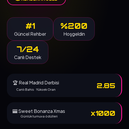
#1
%200
Güncel Rehber
Hoşgeldin
7/24
Canlı Destek
🏆 Real Madrid Derbisi
2.85
Canlı Bahis · Yüksek Oran
🎰 Sweet Bonanza Xmas
x1000
Günlük turnuva ödülleri