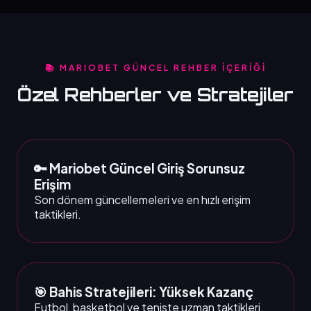
📚 MARIOBET GÜNCEL REHBER İÇERİĞİ
Özel Rehberler ve Stratejiler
🔑 Mariobet Güncel Giriş Sorunsuz
Erişim
Son dönem güncellemeleri ve en hızlı erişim
taktikleri.
🎯 Bahis Stratejileri: Yüksek Kazanç
Futbol, basketbol ve teniste uzman taktikleri.