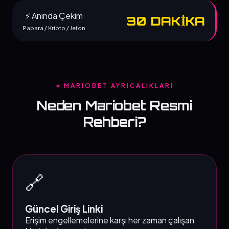
⚡ Anında Çekim
30 DAKİKA
Papara / Kripto / Jeton
⭐ MARIOBET AYRICALIKLARI
Neden Mariobet Resmi
Rehberi?
🔗
Güncel Giriş Linki
Erişim engellemelerine karşı her zaman çalışan