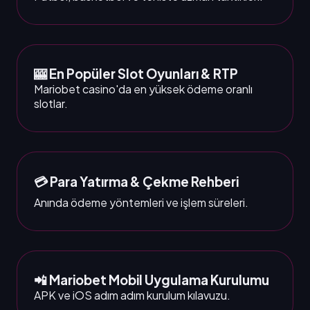
🎰 En Popüler Slot Oyunları & RTP
Mariobet casino'da en yüksek ödeme oranlı
slotlar.
💳 Para Yatırma & Çekme Rehberi
Anında ödeme yöntemleri ve işlem süreleri.
📲 Mariobet Mobil Uygulama Kurulumu
APK ve iOS adım adım kurulum kılavuzu.