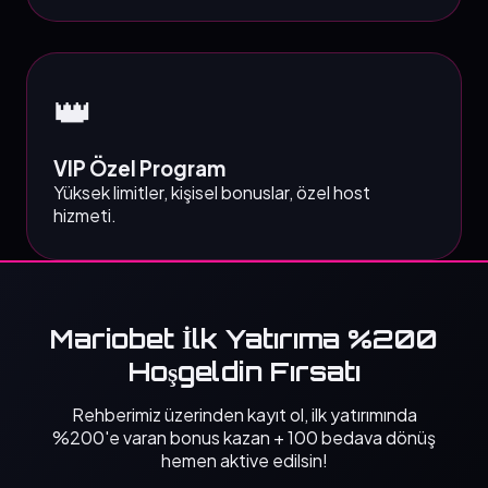
👑
VIP Özel Program
Yüksek limitler, kişisel bonuslar, özel host
hizmeti.
Mariobet İlk Yatırıma %200
Hoşgeldin Fırsatı
Rehberimiz üzerinden kayıt ol, ilk yatırımında
%200'e varan bonus kazan + 100 bedava dönüş
hemen aktive edilsin!