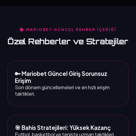
📚 MARIOBET GÜNCEL REHBER İÇERİĞİ
Özel Rehberler ve Stratejiler
🔑 Mariobet Güncel Giriş Sorunsuz
Erişim
Son dönem güncellemeleri ve en hızlı erişim
taktikleri.
🎯 Bahis Stratejileri: Yüksek Kazanç
Futbol, basketbol ve teniste uzman taktikleri.