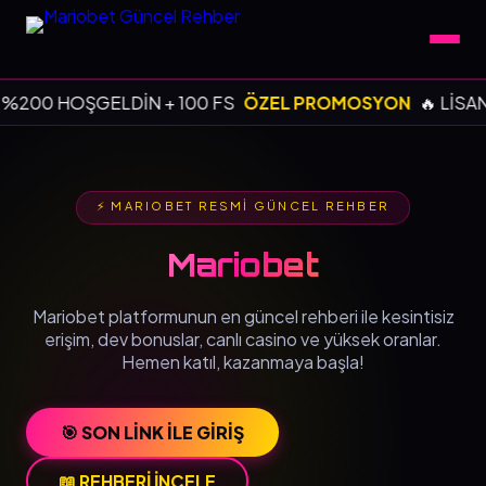
%200 HOŞGELDİN + 100 FS
ÖZEL PROMOSYON
🔥 LİSAN
⚡ MARIOBET RESMİ GÜNCEL REHBER
Mariobet
Mariobet platformunun en güncel rehberi ile kesintisiz
erişim, dev bonuslar, canlı casino ve yüksek oranlar.
Hemen katıl, kazanmaya başla!
🎯 SON LİNK İLE GİRİŞ
📖 REHBERİ İNCELE